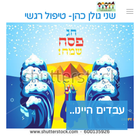
שני גולן כהן- טיפול רגשי
עבדים היינו..
.